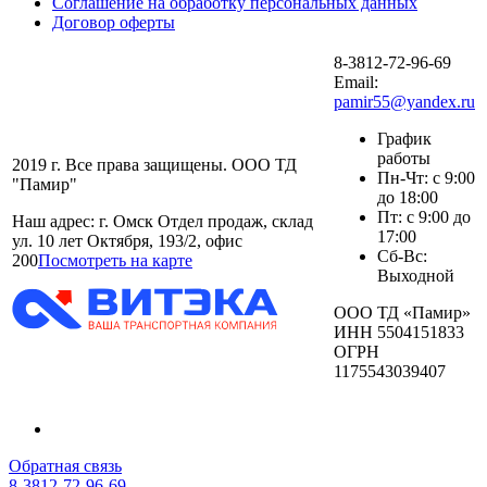
Соглашение на обработку персональных данных
Договор оферты
8-3812-72-96-69
Email:
pamir55@yandex.ru
График
работы
2019 г. Все права защищены. ООО ТД
Пн-Чт: с 9:00
"Памир"
до 18:00
Пт: с 9:00 до
Наш адрес: г. Омск Отдел продаж, склад
17:00
ул. 10 лет Октября, 193/2, офис
Сб-Вс:
200
Посмотреть на карте
Выходной
ООО ТД «Памир»
ИНН 5504151833
ОГРН
1175543039407
Обратная связь
8-3812-72-96-69