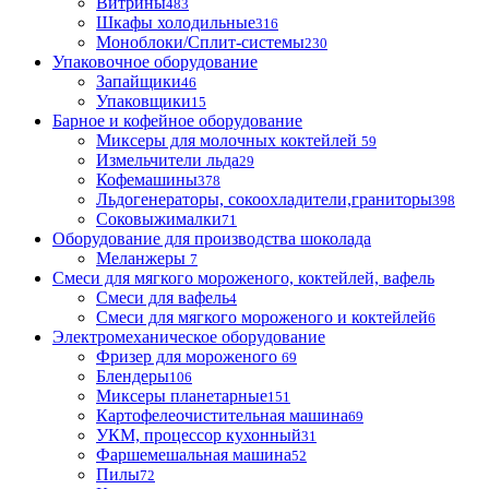
Витрины
483
Шкафы холодильные
316
Моноблоки/Сплит-системы
230
Упаковочное оборудование
Запайщики
46
Упаковщики
15
Барное и кофейное оборудование
Миксеры для молочных коктейлей
59
Измельчители льда
29
Кофемашины
378
Льдогенераторы, сокоохладители,граниторы
398
Соковыжималки
71
Оборудование для производства шоколада
Меланжеры
7
Смеси для мягкого мороженого, коктейлей, вафель
Смеси для вафель
4
Смеси для мягкого мороженого и коктейлей
6
Электромеханическое оборудование
Фризер для мороженого
69
Блендеры
106
Миксеры планетарные
151
Картофелеочистительная машина
69
УКМ, процессор кухонный
31
Фаршемешальная машина
52
Пилы
72