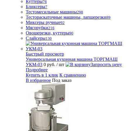
Куттеры
76
Бликсеры
7
Тестомесильные машины
298
Тестораскаточные машины, лапшерезки
89
Миксеры ручные
92
Мясорубки
216
Овощерезки, куттеры
90
Слайсеры
130
Быстрый просмотр
Универсальная кухонная машина ТОРГМАШ
УКМ-03
0 руб.
/ шт
Запросить цену
Подробнее
Купить в 1 клик
К сравнению
В избранное
Под заказ