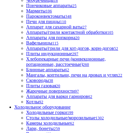
Чебуречницы
18
Пончиковые аппараты
25
Мармиты
106
Пароконвектоматы
348
Печи для пиццы
110
Аппарат для сахарной ваты
27
Аппараты/грили контактной обработки
105
Аппараты для попкорна
20
Вафельницы
115
Аппараты/грили для хот-догов, корн-догов
52
Плиты индукционные
297
Хлебопекарные печи (конвекционные,
ротационные, расстоечные)
260
Блинные аппараты
62
Мангалы, коптильни, печи на дровах и углях
22
Сковороды
38
Плиты газовая
20
Жарочные поверхности
97
Аппараты для варки гарниров
62
Котлы
92
Холодильное оборудование
Холодильные горки
199
Столы холодильные/морозильные
1302
Камеры холодильные
62
Лари, бонеты
259