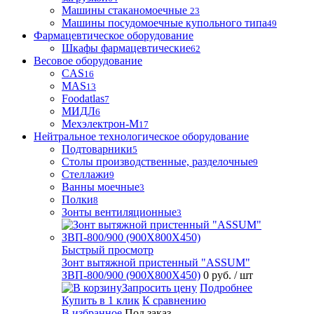
Машины стаканомоечные
23
Машины посудомоечные купольного типа
49
Фармацевтическое оборудование
Шкафы фармацевтические
62
Весовое оборудование
CAS
16
MAS
13
Foodatlas
7
МИДЛ
6
Мехэлектрон-М
17
Нейтральное технологическое оборудование
Подтоварники
5
Столы производственные, разделочные
9
Стеллажи
9
Ванны моечные
3
Полки
8
Зонты вентиляционные
3
Быстрый просмотр
Зонт вытяжной пристенный "ASSUM"
ЗВП-800/900 (900Х800Х450)
0 руб.
/ шт
Запросить цену
Подробнее
Купить в 1 клик
К сравнению
В избранное
Под заказ