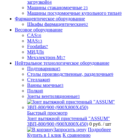
загрузкой
64
Машины стаканомоечные
23
Машины посудомоечные купольного типа
49
Фармацевтическое оборудование
Шкафы фармацевтические
62
Весовое оборудование
CAS
16
MAS
13
Foodatlas
7
МИДЛ
6
Мехэлектрон-М
17
Нейтральное технологическое оборудование
Подтоварники
5
Столы производственные, разделочные
9
Стеллажи
9
Ванны моечные
3
Полки
8
Зонты вентиляционные
3
Быстрый просмотр
Зонт вытяжной пристенный "ASSUM"
ЗВП-800/900 (900Х800Х450)
0 руб.
/ шт
Запросить цену
Подробнее
Купить в 1 клик
К сравнению