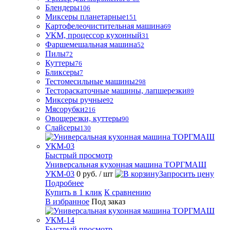
Блендеры
106
Миксеры планетарные
151
Картофелеочистительная машина
69
УКМ, процессор кухонный
31
Фаршемешальная машина
52
Пилы
72
Куттеры
76
Бликсеры
7
Тестомесильные машины
298
Тестораскаточные машины, лапшерезки
89
Миксеры ручные
92
Мясорубки
216
Овощерезки, куттеры
90
Слайсеры
130
Быстрый просмотр
Универсальная кухонная машина ТОРГМАШ
УКМ-03
0 руб.
/ шт
Запросить цену
Подробнее
Купить в 1 клик
К сравнению
В избранное
Под заказ
Быстрый просмотр