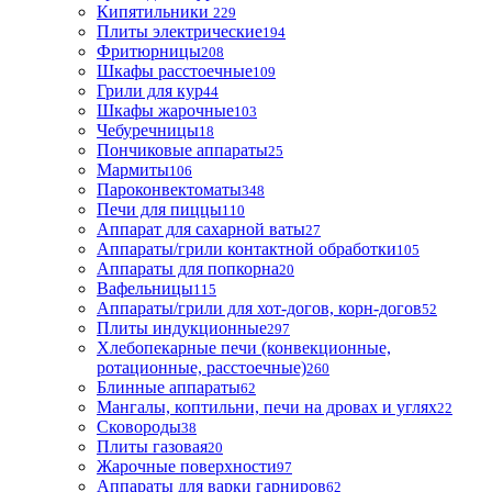
Кипятильники
229
Плиты электрические
194
Фритюрницы
208
Шкафы расстоечные
109
Грили для кур
44
Шкафы жарочные
103
Чебуречницы
18
Пончиковые аппараты
25
Мармиты
106
Пароконвектоматы
348
Печи для пиццы
110
Аппарат для сахарной ваты
27
Аппараты/грили контактной обработки
105
Аппараты для попкорна
20
Вафельницы
115
Аппараты/грили для хот-догов, корн-догов
52
Плиты индукционные
297
Хлебопекарные печи (конвекционные,
ротационные, расстоечные)
260
Блинные аппараты
62
Мангалы, коптильни, печи на дровах и углях
22
Сковороды
38
Плиты газовая
20
Жарочные поверхности
97
Аппараты для варки гарниров
62