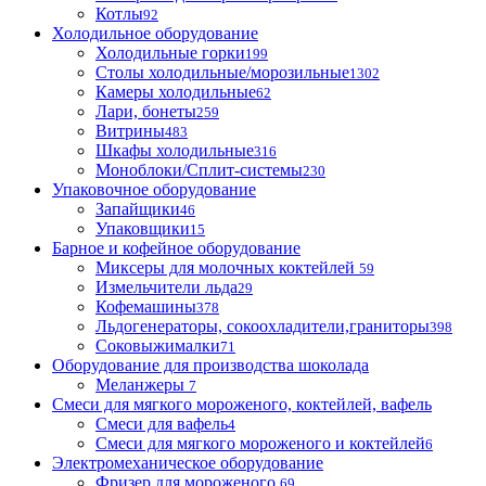
Котлы
92
Холодильное оборудование
Холодильные горки
199
Столы холодильные/морозильные
1302
Камеры холодильные
62
Лари, бонеты
259
Витрины
483
Шкафы холодильные
316
Моноблоки/Сплит-системы
230
Упаковочное оборудование
Запайщики
46
Упаковщики
15
Барное и кофейное оборудование
Миксеры для молочных коктейлей
59
Измельчители льда
29
Кофемашины
378
Льдогенераторы, сокоохладители,граниторы
398
Соковыжималки
71
Оборудование для производства шоколада
Меланжеры
7
Смеси для мягкого мороженого, коктейлей, вафель
Смеси для вафель
4
Смеси для мягкого мороженого и коктейлей
6
Электромеханическое оборудование
Фризер для мороженого
69