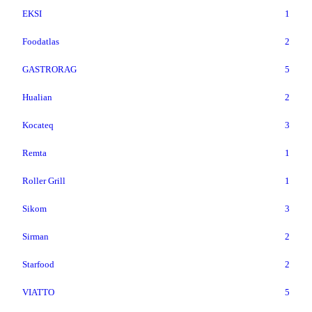
EKSI
1
Foodatlas
2
GASTRORAG
5
Hualian
2
Kocateq
3
Remta
1
Roller Grill
1
Sikom
3
Sirman
2
Starfood
2
VIATTO
5