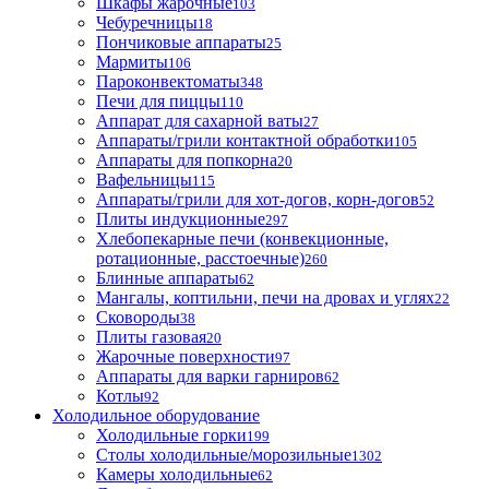
Шкафы жарочные
103
Чебуречницы
18
Пончиковые аппараты
25
Мармиты
106
Пароконвектоматы
348
Печи для пиццы
110
Аппарат для сахарной ваты
27
Аппараты/грили контактной обработки
105
Аппараты для попкорна
20
Вафельницы
115
Аппараты/грили для хот-догов, корн-догов
52
Плиты индукционные
297
Хлебопекарные печи (конвекционные,
ротационные, расстоечные)
260
Блинные аппараты
62
Мангалы, коптильни, печи на дровах и углях
22
Сковороды
38
Плиты газовая
20
Жарочные поверхности
97
Аппараты для варки гарниров
62
Котлы
92
Холодильное оборудование
Холодильные горки
199
Столы холодильные/морозильные
1302
Камеры холодильные
62