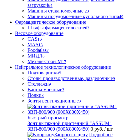
загрузкой
64
Машины стаканомоечные
23
Машины посудомоечные купольного типа
49
Фармацевтическое оборудование
Шкафы фармацевтические
62
Весовое оборудование
CAS
16
MAS
13
Foodatlas
7
МИДЛ
6
Мехэлектрон-М
17
Нейтральное технологическое оборудование
Подтоварники
5
Столы производственные, разделочные
9
Стеллажи
9
Ванны моечные
3
Полки
8
Зонты вентиляционные
3
Быстрый просмотр
Зонт вытяжной пристенный "ASSUM"
ЗВП-800/900 (900Х800Х450)
0 руб.
/ шт
Запросить цену
Подробнее