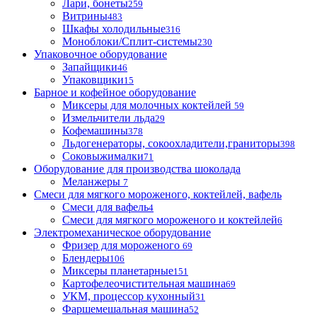
Лари, бонеты
259
Витрины
483
Шкафы холодильные
316
Моноблоки/Сплит-системы
230
Упаковочное оборудование
Запайщики
46
Упаковщики
15
Барное и кофейное оборудование
Миксеры для молочных коктейлей
59
Измельчители льда
29
Кофемашины
378
Льдогенераторы, сокоохладители,граниторы
398
Соковыжималки
71
Оборудование для производства шоколада
Меланжеры
7
Смеси для мягкого мороженого, коктейлей, вафель
Смеси для вафель
4
Смеси для мягкого мороженого и коктейлей
6
Электромеханическое оборудование
Фризер для мороженого
69
Блендеры
106
Миксеры планетарные
151
Картофелеочистительная машина
69
УКМ, процессор кухонный
31
Фаршемешальная машина
52