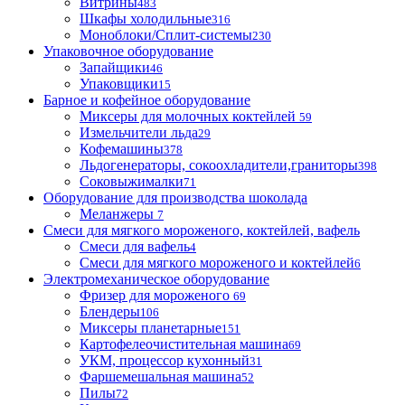
Витрины
483
Шкафы холодильные
316
Моноблоки/Сплит-системы
230
Упаковочное оборудование
Запайщики
46
Упаковщики
15
Барное и кофейное оборудование
Миксеры для молочных коктейлей
59
Измельчители льда
29
Кофемашины
378
Льдогенераторы, сокоохладители,граниторы
398
Соковыжималки
71
Оборудование для производства шоколада
Меланжеры
7
Смеси для мягкого мороженого, коктейлей, вафель
Смеси для вафель
4
Смеси для мягкого мороженого и коктейлей
6
Электромеханическое оборудование
Фризер для мороженого
69
Блендеры
106
Миксеры планетарные
151
Картофелеочистительная машина
69
УКМ, процессор кухонный
31
Фаршемешальная машина
52
Пилы
72