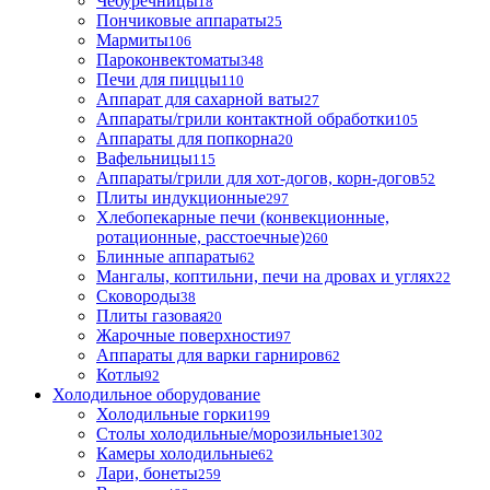
Чебуречницы
18
Пончиковые аппараты
25
Мармиты
106
Пароконвектоматы
348
Печи для пиццы
110
Аппарат для сахарной ваты
27
Аппараты/грили контактной обработки
105
Аппараты для попкорна
20
Вафельницы
115
Аппараты/грили для хот-догов, корн-догов
52
Плиты индукционные
297
Хлебопекарные печи (конвекционные,
ротационные, расстоечные)
260
Блинные аппараты
62
Мангалы, коптильни, печи на дровах и углях
22
Сковороды
38
Плиты газовая
20
Жарочные поверхности
97
Аппараты для варки гарниров
62
Котлы
92
Холодильное оборудование
Холодильные горки
199
Столы холодильные/морозильные
1302
Камеры холодильные
62
Лари, бонеты
259