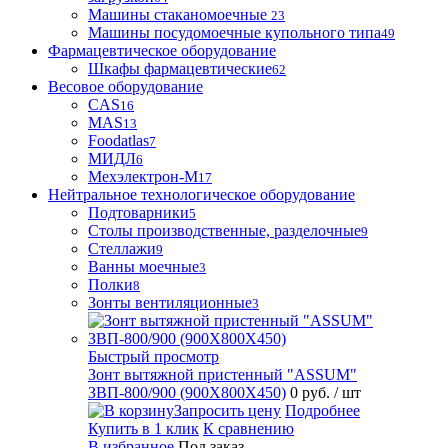
Машины стаканомоечные
23
Машины посудомоечные купольного типа
49
Фармацевтическое оборудование
Шкафы фармацевтические
62
Весовое оборудование
CAS
16
MAS
13
Foodatlas
7
МИДЛ
6
Мехэлектрон-М
17
Нейтральное технологическое оборудование
Подтоварники
5
Столы производственные, разделочные
9
Стеллажи
9
Ванны моечные
3
Полки
8
Зонты вентиляционные
3
Быстрый просмотр
Зонт вытяжной пристенный "ASSUM"
ЗВП-800/900 (900Х800Х450)
0 руб.
/ шт
Запросить цену
Подробнее
Купить в 1 клик
К сравнению
В избранное
Под заказ