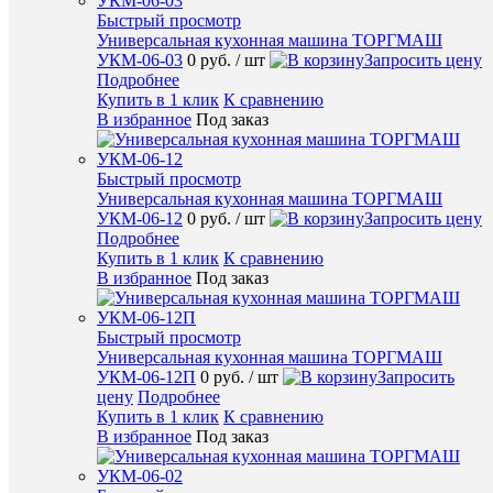
Быстрый просмотр
К
Универсальная кухонная машина ТОРГМАШ
сравнен
УКМ-06-03
0 руб.
/ шт
Запросить цену
Подробнее
В
Купить в 1 клик
К сравнению
избранн
В избранное
Под заказ
Под
заказ
Быстрый просмотр
Универсальная кухонная машина ТОРГМАШ
УКМ-06-12
0 руб.
/ шт
Запросить цену
Подробнее
Купить в 1 клик
К сравнению
В избранное
Под заказ
Быстры
просмот
Запайщи
Быстрый просмотр
пакетов
Универсальная кухонная машина ТОРГМАШ
Hualian
УКМ-06-12П
0 руб.
/ шт
Запросить
FRT-
цену
Подробнее
500
Купить в 1 клик
К сравнению
0
В избранное
Под заказ
руб.
/
шт