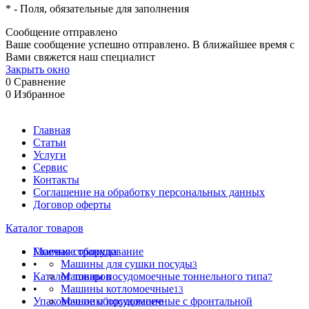
*
- Поля, обязательные для заполнения
Сообщение отправлено
Ваше сообщение успешно отправлено. В ближайшее время с
Вами свяжется наш специалист
Закрыть окно
0
Сравнение
0
Избранное
Главная
Статьи
Услуги
Сервис
Контакты
Соглашение на обработку персональных данных
Договор оферты
Каталог товаров
Моечное оборудование
Главная страница
•
Машины для сушки посуды
3
Каталог товаров
Машины посудомоечные тоннельного типа
7
•
Машины котломоечные
13
Упаковочное оборудование
Машины посудомоечные с фронтальной