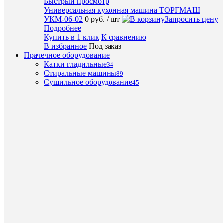
Быстрый просмотр
Универсальная кухонная машина ТОРГМАШ
УКМ-06-02
0 руб.
/ шт
Запросить цену
Запроси
Подробнее
цену
Купить в 1 клик
К сравнению
Подробн
В избранное
Под заказ
Прачечное оборудование
Купить
Катки гладильные
в
34
Стиральные машины
1
89
Сушильное оборудование
клик
45
К
сравнен
В
избранн
Под
заказ
Быстры