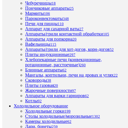
0,8
Чебуречницы
кВт
18
Пончиковые аппараты
25
Вес
Мармиты
106
7,5
кг
Пароконвектоматы
348
Печи для пиццы
110
для
Пр
Аппарат для сахарной ваты
27
паке
Аппараты/грили контактной обработки
105
Аппараты для попкорна
20
500
Дл
Вафельницы
115
мм
запа
Аппараты/грили для хот-догов, корн-догов
52
3
Ши
Плиты индукционные
297
мм
запа
Хлебопекарные печи (конвекционные,
ротационные, расстоечные)
260
Га
Блинные аппараты
62
550х
разм
Мангалы, коптильни, печи на дровах и углях
22
мм
Сковороды
38
Плиты газовая
20
Ма
Жарочные поверхности
97
0.3
толщ
Аппараты для варки гарниров
62
мм
свар
Котлы
92
мате
Холодильное оборудование
Холодильные горки
от
199
Столы холодильные/морозильные
0.2
1302
Вр
Камеры холодильные
до
62
запа
Лари, бонеты
1.3
259