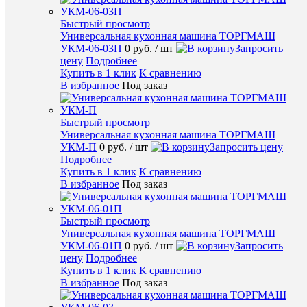
Быстрый просмотр
Универсальная кухонная машина ТОРГМАШ
УКМ-06-03П
0 руб.
/ шт
Запросить
Быстры
цену
Подробнее
просмот
Купить в 1 клик
К сравнению
Запайщи
В избранное
Под заказ
пакетов
Hualian
FS-
Быстрый просмотр
300C
Универсальная кухонная машина ТОРГМАШ
0
УКМ-П
0 руб.
/ шт
Запросить цену
руб.
Подробнее
/
Купить в 1 клик
К сравнению
шт
В избранное
Под заказ
Запроси
Быстрый просмотр
цену
Универсальная кухонная машина ТОРГМАШ
Подробн
УКМ-06-01П
0 руб.
/ шт
Запросить
цену
Подробнее
Купить
Купить в 1 клик
К сравнению
в
В избранное
Под заказ
1
клик