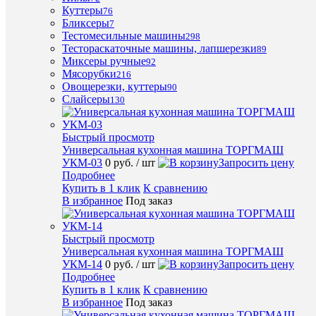
600
Куттеры
76
0
Бликсеры
7
руб.
Тестомесильные машины
298
/
Тестораскаточные машины, лапшерезки
89
шт
Миксеры ручные
92
Мясорубки
216
Овощерезки, куттеры
90
Запроси
Слайсеры
130
цену
Подробн
Быстрый просмотр
Купить
Универсальная кухонная машина ТОРГМАШ
в
УКМ-03
0 руб.
/ шт
Запросить цену
1
Подробнее
клик
Купить в 1 клик
К сравнению
В избранное
Под заказ
К
сравнен
Быстрый просмотр
В
Универсальная кухонная машина ТОРГМАШ
избранн
УКМ-14
0 руб.
/ шт
Запросить цену
Подробнее
Под
Купить в 1 клик
К сравнению
заказ
В избранное
Под заказ