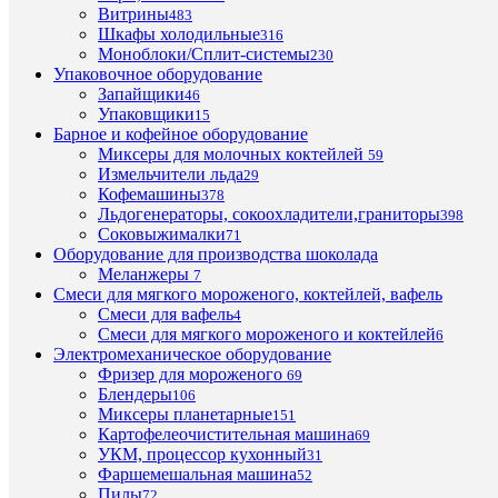
Витрины
сек.
483
Шкафы холодильные
316
Пр
Моноблоки/Сплит-системы
230
импу
рабо
Упаковочное оборудование
Запайщики
46
Упаковщики
15
Барное и кофейное оборудование
Миксеры для молочных коктейлей
59
ПО
Измельчители льда
29
ТО
Кофемашины
378
Льдогенераторы, сокоохладители,граниторы
398
(8)
Соковыжималки
71
Оборудование для производства шоколада
Меланжеры
7
Смеси для мягкого мороженого, коктейлей, вафель
Смеси для вафель
4
Смеси для мягкого мороженого и коктейлей
6
Электромеханическое оборудование
Фризер для мороженого
69
Быстры
Блендеры
106
просмот
Миксеры планетарные
151
Запайщи
Картофелеочистительная машина
69
пакетов
УКМ, процессор кухонный
31
Hualian
Фаршемешальная машина
52
SFTD-
Пилы
72