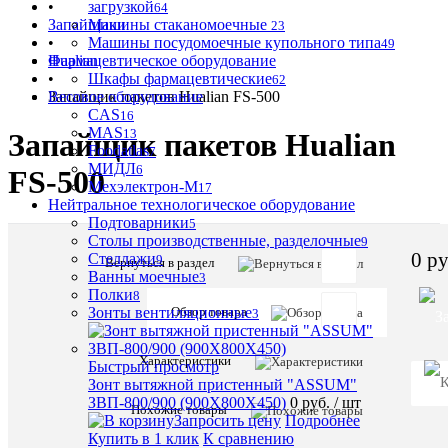
•
загрузкой
64
Запайщики
Машины стаканомоечные
23
•
Машины посудомоечные купольного типа
49
Фармацевтическое оборудование
Hualian
•
Шкафы фармацевтические
62
Весовое оборудование
Запайщик пакетов Hualian FS-500
CAS
16
MAS
13
Запайщик пакетов Hualian
Foodatlas
7
МИДЛ
6
FS-500
Мехэлектрон-М
17
Нейтральное технологическое оборудование
Подтоварники
5
Столы производственные, разделочные
9
0 ру
Стеллажи
9
Вернуться в раздел
Отзывов:
Ванны моечные
3
Полки
8
Обзор товара
Зонты вентиляционные
3
Характе
Все
Характеристики
характ
Быстрый просмотр
Зонт вытяжной пристенный "ASSUM"
Установка
настоль
ЗВП-800/900 (900Х800Х450)
0 руб.
/ шт
Управлени
ручное
Похожие товары
Запросить цену
Подробнее
Напряжени
220
Купить в 1 клик
К сравнению
В