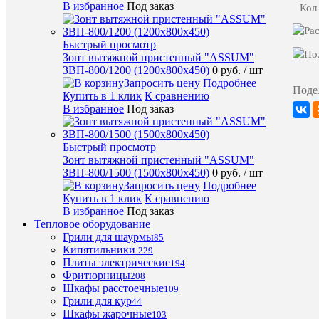
В избранное
Под заказ
Кол
Производи
Hualian
Мощность
0,8
кВт
Быстрый просмотр
Вес,
7,5
Зонт вытяжной пристенный "ASSUM"
кг
ЗВП-800/1200 (1200х800х450)
0 руб.
/ шт
для
Применен
Запросить цену
Подробнее
пакетов
Поде
Купить в 1 клик
К сравнению
В избранное
Под заказ
ХА
Быстрый просмотр
Зонт вытяжной пристенный "ASSUM"
ЗВП-800/1500 (1500х800х450)
0 руб.
/ шт
Про
Запросить цену
Подробнее
Купить в 1 клик
К сравнению
В избранное
Под заказ
наст
Уст
Тепловое оборудование
ручн
Уп
Грили для шаурмы
85
Кипятильники
229
На
Плиты электрические
220
194
В
Фритюрницы
208
Шкафы расстоечные
109
Huali
Пр
Грили для кур
44
Шкафы жарочные
Мо
103