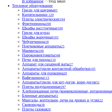
В избранное
Под заказ
Тепловое оборудование
Грили для шаурмы
85
Кипятильники
229
Плиты электрические
194
Фритюрницы
208
Шкафы расстоечные
109
Грили для кур
44
Шкафы жарочные
103
Чебуречницы
18
Пончиковые аппараты
25
Мармиты
106
Пароконвектоматы
348
Печи для пиццы
110
Аппарат для сахарной ваты
27
Аппараты/грили контактной обработки
105
Аппараты для попкорна
20
Вафельницы
115
Аппараты/грили для хот-догов, корн-догов
52
Плиты индукционные
297
Хлебопекарные печи (конвекционные, ротационные
Блинные аппараты
62
Мангалы, коптильни, печи на дровах и углях
22
Сковороды
38
Плиты газовая
20