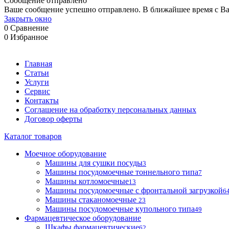
Сообщение отправлено
Ваше сообщение успешно отправлено. В ближайшее время с Ва
Закрыть окно
0
Сравнение
0
Избранное
Главная
Статьи
Услуги
Сервис
Контакты
Соглашение на обработку персональных данных
Договор оферты
Каталог товаров
Моечное оборудование
Машины для сушки посуды
3
Машины посудомоечные тоннельного типа
7
Машины котломоечные
13
Машины посудомоечные с фронтальной загрузкой
6
Машины стаканомоечные
23
Машины посудомоечные купольного типа
49
Фармацевтическое оборудование
Шкафы фармацевтические
62