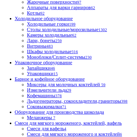
Жарочные поверхности
97
Аппараты для варки гарниров
62
Котлы
92
Холодильное оборудование
Холодильные горки
199
Столы холодильные/морозильные
1302
Камеры холодильные
62
Лари, бонеты
259
Витрины
483
Шкафы холодильные
316
Моноблоки/Сплит-системы
230
Упаковочное оборудование
Запайщики
46
Упаковщики
15
Барное и кофейное оборудование
Миксеры для молочных коктейлей
59
Измельчители льда
29
Кофемашины
378
Льдогенераторы, сокоохладители,граниторы
398
Соковыжималки
71
Оборудование для производства шоколада
Меланжеры
7
Смеси для мягкого мороженого, коктейлей, вафель
Смеси для вафель
4
Смеси для мягкого мороженого и коктейлей
6