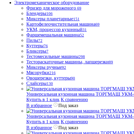
Электромеханическое оборудование
Фризер для мороженого
69
Блендеры
106
Миксеры планетарные
151
Картофелеочистительная машина
69
УКМ, процессор кухонный
31
Фаршемешальная машина
52
Пилы
72
Куттеры
76
Бликсеры
7
Тестомесильные машины
298
Тестораскаточные машины, лапшерезки
89
Миксеры ручные
92
Мясорубки
216
Овощерезки, куттеры
90
Слайсеры
130
Универсальная кухонная машина ТОРГМАШ УКМ-
Купить в 1 клик
К сравнению
В избранное
Под заказ
Универсальная кухонная машина ТОРГМАШ УКМ-
Купить в 1 клик
К сравнению
В избранное
Под заказ