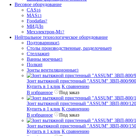
Весовое оборудование
CAS
16
MAS
13
Foodatlas
7
МИДЛ
6
Мехэлектрон-М
17
Нейтральное технологическое оборудование
Подтоварники
5
Столы производственные, разделочные
9
Стеллажи
9
Ванны моечные
3
Полки
8
Зонты вентиляционные
3
Зонт вытяжной пристенный "ASSUM" ЗВП-800/900
Купить в 1 клик
К сравнению
В избранное
Под заказ
Зонт вытяжной пристенный "ASSUM" ЗВП-800/1200
Купить в 1 клик
К сравнению
В избранное
Под заказ
Зонт вытяжной пристенный "ASSUM" ЗВП-800/1500
Купить в 1 клик
К сравнению