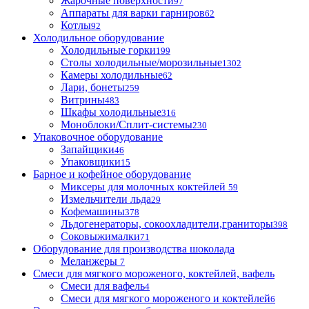
Жарочные поверхности
97
Аппараты для варки гарниров
62
Котлы
92
Холодильное оборудование
Холодильные горки
199
Столы холодильные/морозильные
1302
Камеры холодильные
62
Лари, бонеты
259
Витрины
483
Шкафы холодильные
316
Моноблоки/Сплит-системы
230
Упаковочное оборудование
Запайщики
46
Упаковщики
15
Барное и кофейное оборудование
Миксеры для молочных коктейлей
59
Измельчители льда
29
Кофемашины
378
Льдогенераторы, сокоохладители,граниторы
398
Соковыжималки
71
Оборудование для производства шоколада
Меланжеры
7
Смеси для мягкого мороженого, коктейлей, вафель
Смеси для вафель
4
Смеси для мягкого мороженого и коктейлей
6