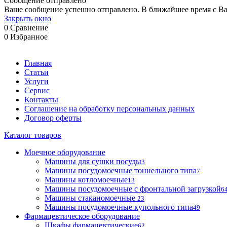
Сообщение отправлено
Ваше сообщение успешно отправлено. В ближайшее время с Ва
Закрыть окно
0
Сравнение
0
Избранное
Главная
Статьи
Услуги
Сервис
Контакты
Соглашение на обработку персональных данных
Договор оферты
Каталог товаров
Моечное оборудование
Машины для сушки посуды
3
Машины посудомоечные тоннельного типа
7
Машины котломоечные
13
Машины посудомоечные с фронтальной загрузкой
6
Машины стаканомоечные
23
Машины посудомоечные купольного типа
49
Фармацевтическое оборудование
Шкафы фармацевтические
62