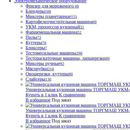
Электромеханическое оборудование
Фризер для мороженого
69
Блендеры
106
Миксеры планетарные
151
Картофелеочистительная машина
69
УКМ, процессор кухонный
31
Фаршемешальная машина
52
Пилы
72
Куттеры
76
Бликсеры
7
Тестомесильные машины
298
Тестораскаточные машины, лапшерезки
89
Миксеры ручные
92
Мясорубки
216
Овощерезки, куттеры
90
Слайсеры
130
Универсальная кухонная машина ТОРГМАШ УКМ-
Купить в 1 клик
К сравнению
В избранное
Под заказ
Универсальная кухонная машина ТОРГМАШ УКМ-
Купить в 1 клик
К сравнению
В избранное
Под заказ